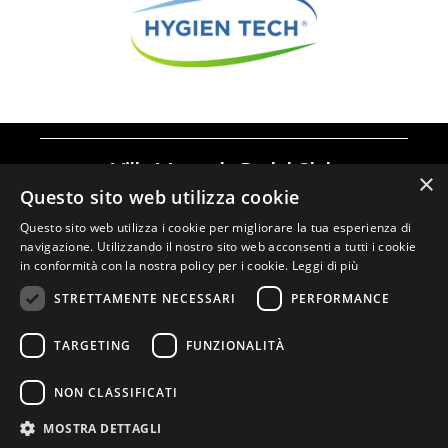
Villa Mercede Padel Club
×
Questo sito web utilizza cookie
Mercede Group | P.IVA:
05635721003
Questo sito web utilizza i cookie per migliorare la tua esperienza di
Telefono:
069424760
–
3387587335
|
navigazione. Utilizzando il nostro sito web acconsenti a tutti i cookie
in conformità con la nostra policy per i cookie.
Leggi di più
Mail:
commerciale@villamercede.com
STRETTAMENTE NECESSARI
PERFORMANCE
TARGETING
FUNZIONALITÀ
Cookie Policy
|
Privacy Policy
NON CLASSIFICATI
Web Design e Marketing: RTM Studio
MOSTRA DETTAGLI