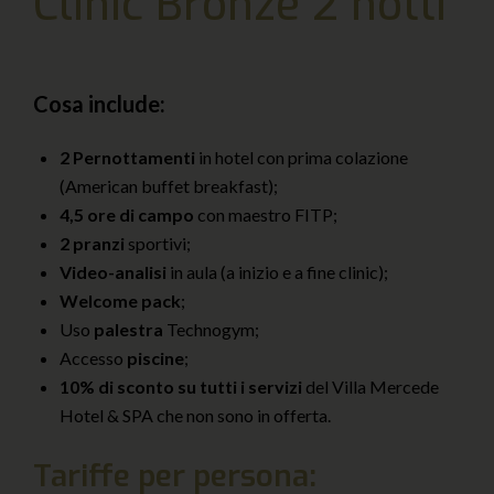
Clinic Bronze 2 notti
Cosa include:
2 Pernottamenti
in hotel con prima colazione
(American buffet breakfast);
4,5 ore di campo
con maestro FITP;
2 pranzi
sportivi;
Video-analisi
in aula (a inizio e a fine clinic);
Welcome pack
;
Uso
palestra
Technogym;
Accesso
piscine
;
10% di sconto su tutti i servizi
del Villa Mercede
Hotel & SPA che non sono in offerta.
Tariffe per persona: